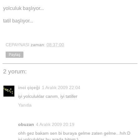
yolculuk başlıyor...
tatil başlıyor...
CEPAYNASI
zaman:
08:37:00
Paylaş
2 yorum:
inci çiçeği
1 Aralık 2009 22:04
iyi yolculuklar canım, iyi tatiller
Yanıtla
obuzan
4 Aralık 2009 20:19
ohh gez bakam sen bi buraya gelme zaten gelme...hıh:D
iyi yolculuklar bu arada bitnm:)