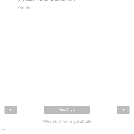
Yanıtla
‹
›
Ana Sayfa
Web sürümünü görüntüle
***