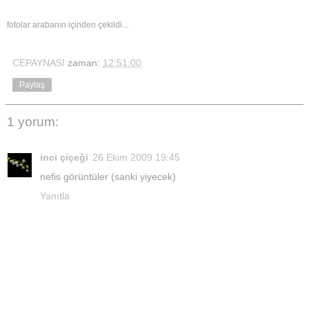
fotolar arabanın içinden çekildi...
CEPAYNASI
zaman:
12:51:00
Paylaş
1 yorum:
inci çiçeği
26 Ekim 2009 19:45
nefis görüntüler (sanki yiyecek)
Yanıtla