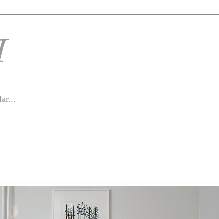
I
ar...