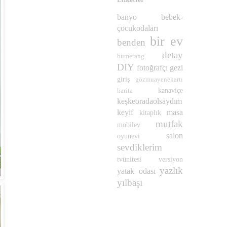
Etiketler
banyo
bebek-
çocukodaları
bir ev
benden
detay
bumerang
DIY
fotoğrafçı
gezi
giriş
gözmuayenekartı
kanaviçe
harita
keşkeoradaolsaydım
keyif
masa
kitaplık
mutfak
mobilev
salon
oyunevi
sevdiklerim
tvünitesi
versiyon
yazlık
yatak odası
yılbaşı